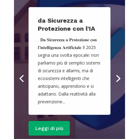
da Sicurezza a
Protezione con l’IA
𝐃𝐚 𝐒𝐢𝐜𝐮𝐫𝐞𝐳𝐳𝐚 𝐚 𝐏𝐫𝐨𝐭𝐞𝐳𝐢𝐨𝐧𝐞 𝐜𝐨𝐧
𝐥’I𝐧𝐭𝐞𝐥𝐥𝐢𝐠𝐞𝐧𝐳𝐚 𝐀𝐫𝐭𝐢𝐟𝐢𝐜𝐢𝐚𝐥𝐞 Il 2025
segna una svolta epocale: non
parliamo più di semplici sistemi
di sicurezza e allarmi, ma di
ecosistemi intelligenti che
anticipano, apprendono e si
adattano. Dalla reattività alla
prevenzione...
Leggi di più