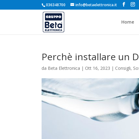
036348700
info@betaelettronica.it
Home
Perchè installare un 
da
Beta Elettronica
|
Ott 16, 2023
|
Consigli
,
Sos