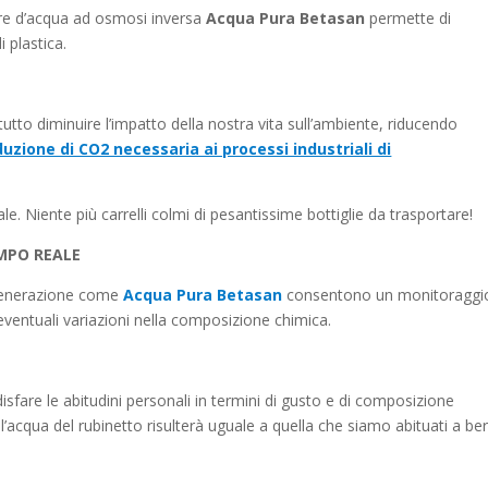
tore d’acqua ad osmosi inversa
Acqua Pura Betasan
permette di
 plastica.
tutto diminuire l’impatto della nostra vita sull’ambiente, riducendo
uzione di CO2 necessaria ai processi industriali di
e. Niente più carrelli colmi di pesantissime bottiglie da trasportare!
EMPO REALE
a generazione come
Acqua Pura Betasan
consentono un monitoraggio
eventuali variazioni nella composizione chimica.
sfare le abitudini personali in termini di gusto e di composizione
 l’acqua del rubinetto risulterà uguale a quella che siamo abituati a be