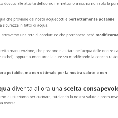
to dovuto alle attività dell’uomo ne mettono a rischio non solo la pur
qua che proviene dai nostri acquedotti è
perfettamente potabile
:
 la sicurezza in fatto di acqua.
ase attraverso una rete di condutture che potrebbero però
modificarne
etta manutenzione, che possono rilasciare nell’acqua delle nostre c
co e nichel) oppure aumentarne la durezza modificando la concentrazio
ncora potabile, ma non ottimale per la nostra salute o non
cqua
diventa allora una
scelta
consapevol
eviamo e utilizziamo per cucinare, tutelando la nostra salute e promuo
a risorsa.