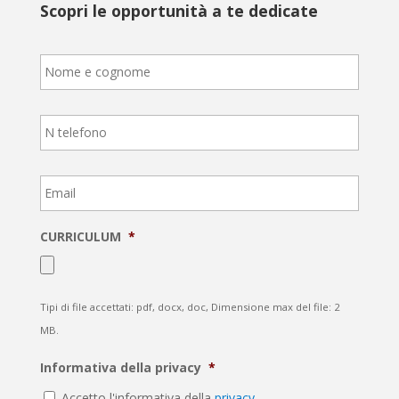
Scopri le opportunità a te dedicate
Nome
e
cognome
*
Telefono
*
Email
*
CURRICULUM
*
Tipi di file accettati: pdf, docx, doc, Dimensione max del file: 2
MB.
Informativa della privacy
*
Accetto l'informativa della
privacy