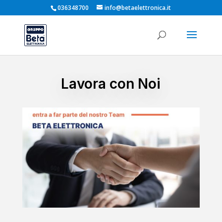
036348700
info@betaelettronica.it
Lavora con Noi