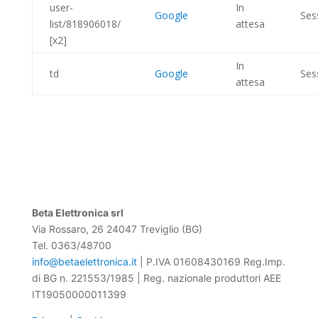
user-
In
Google
Ses
list/818906018/
attesa
[x2]
In
td
Google
Ses
attesa
Beta Elettronica srl
Via Rossaro, 26 24047 Treviglio (BG)
Tel. 0363/48700
info@betaelettronica.it
| P.IVA 01608430169 Reg.Imp.
di BG n. 221553/1985 | Reg. nazionale produttori AEE
IT19050000011399