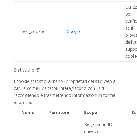
Utiliz
per
verifi
se il
test_cookie
Google
brows
dell’u
suppo
cooki
Statistiche (5)
I cookie statistici aiutano i proprietari del sito web a
capire come i visitatori interagiscono con i siti
raccogliendo e trasmettendo informazioni in forma
anonima.
Nome
Fornitore
Scopo
Sc
Registra un ID
univoco