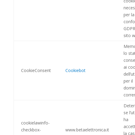
cooki
neces
per la
confo
GDPR
sito 
Memo
lo sta
cons
ai co
CookieConsent
Cookiebot
dell’u
per il
domin
corre
Dete
se l’u
ha
cookielawinfo-
accet
checkbox-
www.betaelettronica.it
la cas