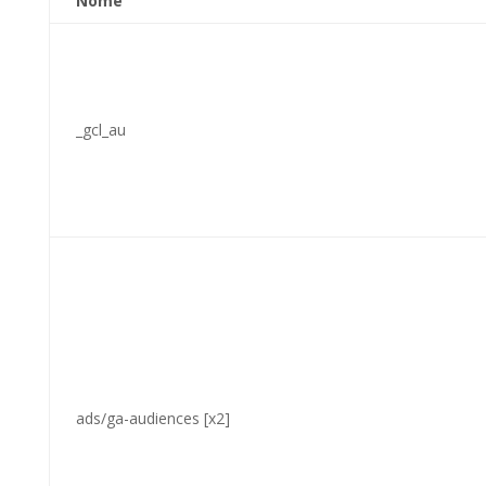
Nome
_gcl_au
ads/ga-audiences [x2]