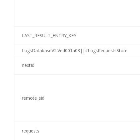
LAST_RESULT_ENTRY_KEY
LogsDatabaseV2:Ved001a03||#LogsRequestsStore
nextId
remote_sid
requests