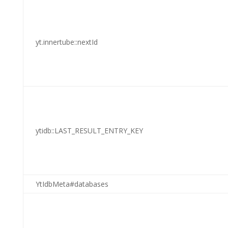
yt.innertube::nextId
ytidb::LAST_RESULT_ENTRY_KEY
YtIdbMeta#databases