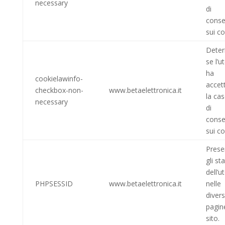
necessary
di
cons
sui co
Dete
se l’u
ha
cookielawinfo-
accet
checkbox-non-
www.betaelettronica.it
la cas
necessary
di
cons
sui co
Prese
gli sta
dell’u
PHPSESSID
www.betaelettronica.it
nelle
diver
pagin
sito.