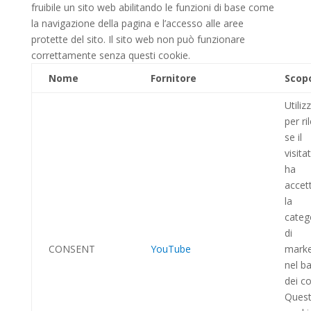
fruibile un sito web abilitando le funzioni di base come
la navigazione della pagina e l’accesso alle aree
protette del sito. Il sito web non può funzionare
correttamente senza questi cookie.
Nome
Fornitore
Scop
Utiliz
per ri
se il
visita
ha
accet
la
categ
di
CONSENT
YouTube
marke
nel b
dei co
Ques