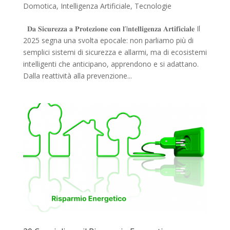
Domotica
,
Intelligenza Artificiale
,
Tecnologie
𝐃𝐚 𝐒𝐢𝐜𝐮𝐫𝐞𝐳𝐳𝐚 𝐚 𝐏𝐫𝐨𝐭𝐞𝐳𝐢𝐨𝐧𝐞 𝐜𝐨𝐧 𝐥’I𝐧𝐭𝐞𝐥𝐥𝐢𝐠𝐞𝐧𝐳𝐚 𝐀𝐫𝐭𝐢𝐟𝐢𝐜𝐢𝐚𝐥𝐞 Il
2025 segna una svolta epocale: non parliamo più di
semplici sistemi di sicurezza e allarmi, ma di ecosistemi
intelligenti che anticipano, apprendono e si adattano.
Dalla reattività alla prevenzione...