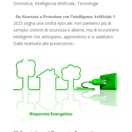
Domotica
,
Intelligenza Artificiale
,
Tecnologie
𝐃𝐚 𝐒𝐢𝐜𝐮𝐫𝐞𝐳𝐳𝐚 𝐚 𝐏𝐫𝐨𝐭𝐞𝐳𝐢𝐨𝐧𝐞 𝐜𝐨𝐧 𝐥’I𝐧𝐭𝐞𝐥𝐥𝐢𝐠𝐞𝐧𝐳𝐚 𝐀𝐫𝐭𝐢𝐟𝐢𝐜𝐢𝐚𝐥𝐞 Il
2025 segna una svolta epocale: non parliamo più di
semplici sistemi di sicurezza e allarmi, ma di ecosistemi
intelligenti che anticipano, apprendono e si adattano.
Dalla reattività alla prevenzione...