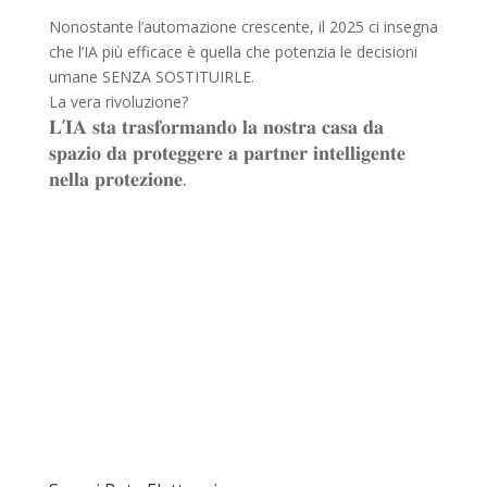
Nonostante l’automazione crescente, il 2025 ci insegna
che l’IA più efficace è quella che potenzia le decisioni
umane SENZA SOSTITUIRLE.
La vera rivoluzione?
𝐋’𝐈𝐀 𝐬𝐭𝐚 𝐭𝐫𝐚𝐬𝐟𝐨𝐫𝐦𝐚𝐧𝐝𝐨 𝐥𝐚 𝐧𝐨𝐬𝐭𝐫𝐚 𝐜𝐚𝐬𝐚 𝐝𝐚
𝐬𝐩𝐚𝐳𝐢𝐨 𝐝𝐚 𝐩𝐫𝐨𝐭𝐞𝐠𝐠𝐞𝐫𝐞 𝐚 𝐩𝐚𝐫𝐭𝐧𝐞𝐫 𝐢𝐧𝐭𝐞𝐥𝐥𝐢𝐠𝐞𝐧𝐭𝐞
𝐧𝐞𝐥𝐥𝐚 𝐩𝐫𝐨𝐭𝐞𝐳𝐢𝐨𝐧𝐞.