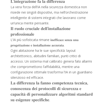
𝐋’𝐢𝐧𝐭𝐞𝐠𝐫𝐚𝐳𝐢𝐨𝐧𝐞 𝐟𝐚 𝐥𝐚 𝐝𝐢𝐟𝐟𝐞𝐫𝐞𝐧𝐳𝐚
La vera forza dell’IA nella sicurezza domestica non
risiede nei singoli dispositivi, ma nell’orchestrazione
intelligente di sistemi integrati che lavorano come
un’unica mente pensante.
𝐈𝐥 𝐫𝐮𝐨𝐥𝐨 𝐜𝐫𝐮𝐜𝐢𝐚𝐥𝐞 𝐝𝐞𝐥𝐥’𝐢𝐧𝐬𝐭𝐚𝐥𝐥𝐚𝐳𝐢𝐨𝐧𝐞
𝐩𝐫𝐨𝐟𝐞𝐬𝐬𝐢𝐨𝐧𝐚𝐥𝐞
L’IA più sofisticata rimane 𝐢𝐧𝐞𝐟𝐟𝐢𝐜𝐚𝐜𝐞 𝐬𝐞𝐧𝐳𝐚 𝐮𝐧𝐚
𝐩𝐫𝐨𝐠𝐞𝐭𝐭𝐚𝐳𝐢𝐨𝐧𝐞 𝐞 𝐢𝐧𝐬𝐭𝐚𝐥𝐥𝐚𝐳𝐢𝐨𝐧𝐞 𝐚𝐜𝐜𝐮𝐫𝐚𝐭𝐚.
Ogni abitazione ha le sue specificità: layout
architettonico, abitudini familiari, punti critici di
accesso. Un sistema mal calibrato genera falsi allarmi
che compromettono l’affidabilità, mentre una
configurazione ottimale trasforma l’IA in un guardiano
silenzioso ed efficace.
𝐋𝐚 𝐝𝐢𝐟𝐟𝐞𝐫𝐞𝐧𝐳𝐚 𝐥𝐚 𝐟𝐚𝐧𝐧𝐨 𝐜𝐨𝐦𝐩𝐞𝐭𝐞𝐧𝐳𝐚 𝐭𝐞𝐜𝐧𝐢𝐜𝐚,
𝐜𝐨𝐧𝐨𝐬𝐜𝐞𝐧𝐳𝐚 𝐝𝐞𝐢 𝐩𝐫𝐨𝐭𝐨𝐜𝐨𝐥𝐥𝐢 𝐝𝐢 𝐬𝐢𝐜𝐮𝐫𝐞𝐳𝐳𝐚 𝐞
𝐜𝐚𝐩𝐚𝐜𝐢𝐭𝐚̀ 𝐝𝐢 𝐩𝐞𝐫𝐬𝐨𝐧𝐚𝐥𝐢𝐳𝐳𝐚𝐫𝐞 𝐚𝐥𝐠𝐨𝐫𝐢𝐭𝐦𝐢 𝐬𝐭𝐚𝐧𝐝𝐚𝐫𝐝
𝐬𝐮 𝐞𝐬𝐢𝐠𝐞𝐧𝐳𝐞 𝐬𝐩𝐞𝐜𝐢𝐟𝐢𝐜𝐡𝐞.