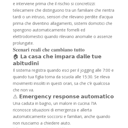
e interviene prima che il rischio si concretizzi:
telecamere che distinguono tra un familiare che rientra
tardi o un intruso, sensori che rilevano perdite d’acqua
prima che diventino allagamenti, sistemi domotici che
spengono automaticamente fornelli ed
elettrodomestici quando rilevano anomalie o assenze
prolungate.
𝐒𝐜𝐞𝐧𝐚𝐫𝐢 𝐫𝐞𝐚𝐥𝐢 𝐜𝐡𝐞 𝐜𝐚𝐦𝐛𝐢𝐚𝐧𝐨 𝐭𝐮𝐭𝐭𝐨
🏠 𝗟𝗮 𝗰𝗮𝘀𝗮 𝗰𝗵𝗲 𝗶𝗺𝗽𝗮𝗿𝗮 𝗱𝗮𝗹𝗹𝗲 𝘁𝘂𝗲
𝗮𝗯𝗶𝘁𝘂𝗱𝗶𝗻𝗶
Il sistema registra quando esci per il jogging alle 7:00 e
quando tua figlia torna da scuola alle 15:30. Se rileva
movimenti insoliti in questi orari, sa che c’è qualcosa
che non va.
⚠️ 𝗘𝗺𝗲𝗿𝗴𝗲𝗻𝗰𝘆 𝗿𝗲𝘀𝗽𝗼𝗻𝘀𝗲 𝗮𝘂𝘁𝗼𝗺𝗮𝘁𝗶𝗰𝗼
Una caduta in bagno, un malore in cucina: l’IA
riconosce situazioni di emergenza e allerta
automaticamente soccorsi e familiari, anche quando
non riusciamo a chiedere aiuto.