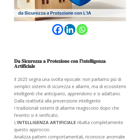
𝐃𝐚 𝐒𝐢𝐜𝐮𝐫𝐞𝐳𝐳𝐚 𝐚 𝐏𝐫𝐨𝐭𝐞𝐳𝐢𝐨𝐧𝐞 𝐜𝐨𝐧 𝐥’I𝐧𝐭𝐞𝐥𝐥𝐢𝐠𝐞𝐧𝐳𝐚
𝐀𝐫𝐭𝐢𝐟𝐢𝐜𝐢𝐚𝐥𝐞
Il 2025 segna una svolta epocale: non parliamo più di
semplici sistemi di sicurezza e allarmi, ma di ecosistemi
intelligenti che anticipano, apprendono e si adattano.
Dalla reattività alla prevenzione intelligente
I tradizionali sistemi di allarme reagiscono dopo che
l’evento si è verificato.
L’
INTELLIGENZA ARTIFICIALE
ribalta completamente
questo approccio.
Analizza pattern comportamentali, riconosce anomalie