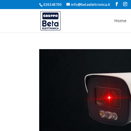
036348700
info@betaelettronica.it
Home